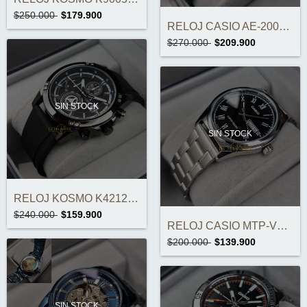
$250.000
$179.900
RELOJ CASIO AE-2000W-1BVDF ORIGINAL
$270.000
$209.900
SIN STOCK
SIN STOCK
RELOJ KOSMO K4212 CRONOGRAFOS ORIGINAL
$240.000
$159.900
RELOJ CASIO MTP-V006D-1BUDF ORIGINAL
$200.000
$139.900
SIN STOCK