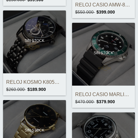
RELOJ CASIO AMW-880D-3AVDF ORIGINAL
$550.000
$399.000
SIN STOCK
SIN STOCK
RELOJ KOSMO K805C AUTOMÁTICO ORIGINAL
$260.000
$189.900
RELOJ CASIO MARLIN MDV-106B-1A3VCF ORIGI...
$470.000
$379.900
SIN STOCK