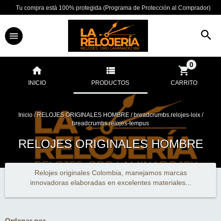
Tu compra está 100% protegida (Programa de Protección al Comprador)
0
INICIO
PRODUCTOS
CARRITO
Inicio
/
RELOJES ORIGINALES HOMBRE
/
breadcrumbs.relojes-loix
/
breadcrumbs.relojes-tempus
RELOJES ORIGINALES HOMBRE
Relojes originales Colombia, manejamos marcas
innovadoras elaboradas en excelentes materiales...
Ordenar por