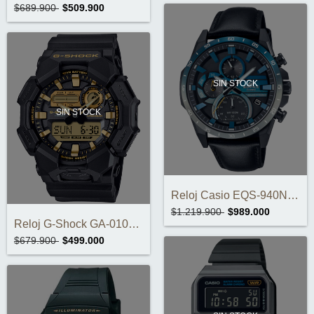
$689.900
$509.900
SIN STOCK
SIN STOCK
Reloj Casio EQS-940NL-1AVUDF
$1.219.900
$989.000
Reloj G-Shock GA-010GB-1A9DR
$679.900
$499.000