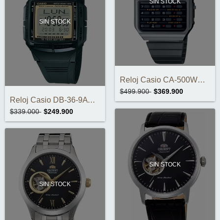
SIN STOCK
SIN STOCK
Reloj Casio CA-500WEGG-1BDF
$499.900
$369.900
Reloj Casio DB-36-9AVDF
$339.000
$249.900
SIN STOCK
SIN STOCK