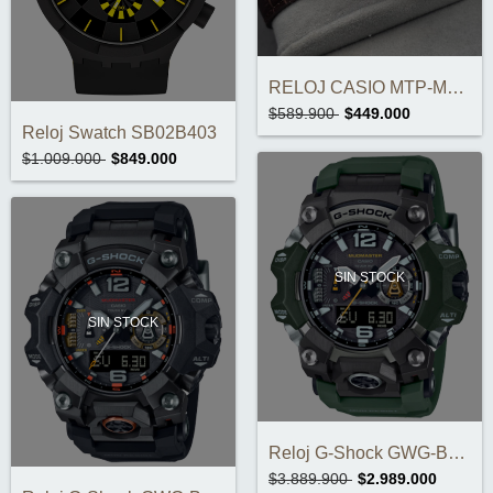
RELOJ CASIO MTP-M110RL-5AVDF ORIGINAL
$589.900
$449.000
Reloj Swatch SB02B403
$1.009.000
$849.000
SIN STOCK
SIN STOCK
Reloj G-Shock GWG-B1000-3ADR
$3.889.900
$2.989.000