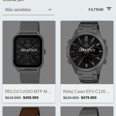
FILTRAR
SIN STOCK
SIN STOCK
RELOJ CASIO MTP-M306M-1AVDF ORIGINAL
Reloj Casio EFV-C120D-1A4DF
$619.900
$459.900
$629.900
$479.900