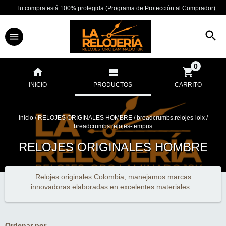
Tu compra está 100% protegida (Programa de Protección al Comprador)
0
INICIO
PRODUCTOS
CARRITO
Inicio
/
RELOJES ORIGINALES HOMBRE
/
breadcrumbs.relojes-loix
/
breadcrumbs.relojes-tempus
RELOJES ORIGINALES HOMBRE
Relojes originales Colombia, manejamos marcas
innovadoras elaboradas en excelentes materiales...
Ordenar por