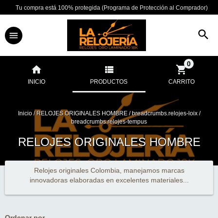
Tu compra está 100% protegida (Programa de Protección al Comprador)
0
INICIO
PRODUCTOS
CARRITO
Inicio
/
RELOJES ORIGINALES HOMBRE
/
breadcrumbs.relojes-loix
/
breadcrumbs.relojes-tempus
RELOJES ORIGINALES HOMBRE
Relojes originales Colombia, manejamos marcas
innovadoras elaboradas en excelentes materiales...
Ordenar por