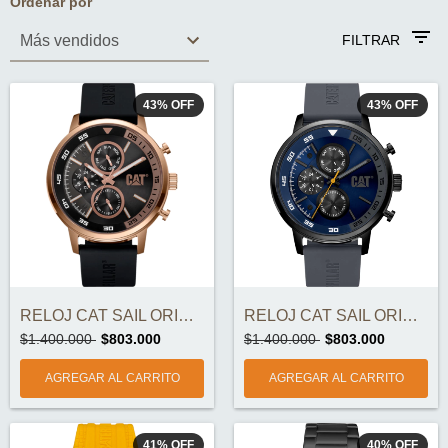
Ordenar por
FILTRAR
43
%
OFF
43
%
OFF
RELOJ CAT SAIL ORIGINAL
RELOJ CAT SAIL ORIGINAL
$1.400.000
$803.000
$1.400.000
$803.000
41
%
OFF
40
%
OFF