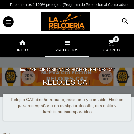
Tu compra está 100% protegida (Programa de Protección al Comprador)
0
INICIO
PRODUCTOS
CARRITO
Inicio
/
RELOJES ORIGINALES HOMBRE
/
RELOJES CAT
RELOJES CAT
Relojes CAT: diseño robusto, resistente y confiable. Hechos
para acompañarte en cualquier desafío, con estilo y
durabilidad incomparables.