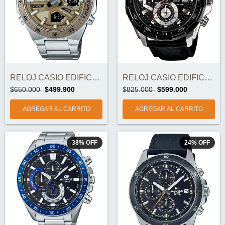
RELOJ CASIO EDIFICE EFV-C110D-5A ORIGINA...
RELOJ CASIO EDIFICE EFR-539L-1AV ORIGINA...
$650.000
$499.900
$825.000
$599.000
38
%
OFF
24
%
OFF