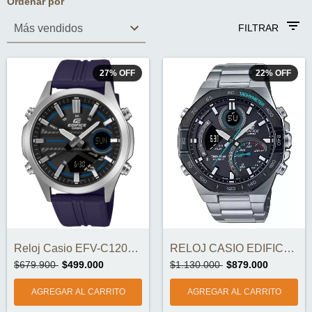
Ordenar por
FILTRAR
27
%
OFF
22
%
OFF
Reloj Casio EFV-C120P-1A2DF
RELOJ CASIO EDIFICE ECB-950DB-1A ORIGINA...
$679.900
$499.000
$1.130.000
$879.000