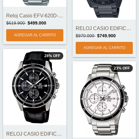
Reloj Casio EFV-620D-2AVUDF
$619.900
$499.000
RELOJ CASIO EDIFICE EFR-571DC-2AV ORIGIN...
$970.000
$749.900
28
%
OFF
23
%
OFF
RELOJ CASIO EDIFICE EFR-526L-1AV ORIGINA...