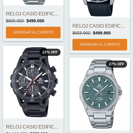
RELOJ CASIO EDIFICE EFV-620D-1A2VUDF ORI...
$800.000
$499.000
RELOJ CASIO EDIFICE EFR-526L-2CV ORIGINA...
$659.900
$499.900
22
%
OFF
27
%
OFF
RELOJ CASIO EDIFICE EQS-960DC-1AV ORIGIN...