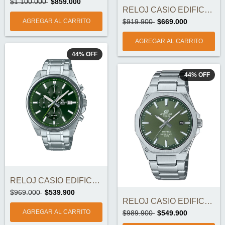
$1.100.000
$859.000
RELOJ CASIO EDIFICE EFR-S108DE-3AV ORIGI...
$919.900
$669.000
44
%
OFF
44
%
OFF
RELOJ CASIO EDIFICE EFV-610D-3CV ORIGINA...
$969.000
$539.900
RELOJ CASIO EDIFICE EFR-S108D-3AVUDF ORI...
$989.900
$549.900