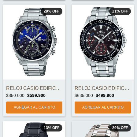
29
%
OFF
21
%
OFF
RELOJ CASIO EDIFICE EFV-600D-2A ORIGINAL
RELOJ CASIO EDIFICE EFV-540D-1AV ORIGINA...
$850.000
$599.900
$635.000
$499.900
13
%
OFF
29
%
OFF