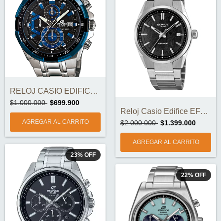
RELOJ CASIO EDIFICE EFR-539D-1A2VUDF ORI...
$1.000.000
$699.900
Reloj Casio Edifice EFK-110D-1A Automáti...
$2.000.000
$1.399.000
23
%
OFF
22
%
OFF