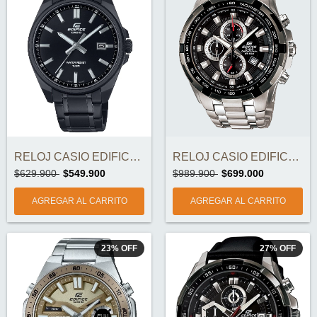
RELOJ CASIO EDIFICE EFV-150DC-1AV ORIGIN...
RELOJ CASIO EDIFICE EF-539D-1AV ORIGINAL
$629.900
$549.900
$989.900
$699.000
23
%
OFF
27
%
OFF