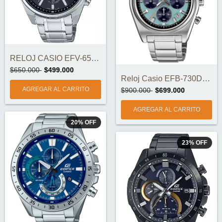
RELOJ CASIO EFV-650D-1AV ORIGINAL
$650.000
$499.000
Reloj Casio EFB-730D-2BVUDF
$900.000
$699.000
20
%
OFF
23
%
OFF