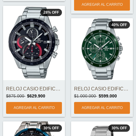
28
%
OFF
40
%
OFF
RELOJ CASIO EDIFICE EFR-571DB-1A1V ORIGI...
RELOJ CASIO EDIFICE EFR-526D-3AVUDF ORIG...
$875.000
$629.900
$1.000.000
$599.000
30
%
OFF
30
%
OFF