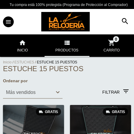
Tu compra está 100% protegida (Programa de Protección al Comprador)
0
INICIO
PRODUCTOS
CARRITO
Inicio
/
ESTUCHES
/
ESTUCHE 15 PUESTOS
ESTUCHE 15 PUESTOS
Ordenar por
FILTRAR
GRATIS
GRATIS