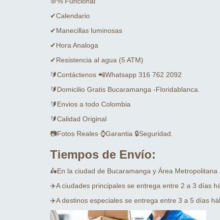
💯% Funcional
✔Calendario
✔Manecillas luminosas
✔Hora Analoga
✔Resistencia al agua (5 ATM)
🔰Contáctenos 📲Whatsapp 316 762 2092
🔰Domicilio Gratis Bucaramanga -Floridablanca.
🔰Envios a todo Colombia
🔰Calidad Original
📷Fotos Reales ⌚Garantia 🔒Seguridad.
Tiempos de Envío:
🛵En la ciudad de Bucaramanga y Área Metropolitana
✈️A ciudades principales se entrega entre 2 a 3 días há
✈️A destinos especiales se entrega entre 3 a 5 días háb