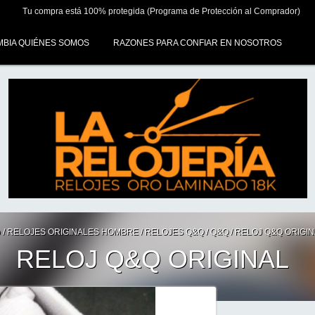
Tu compra está 100% protegida (Programa de Protección al Comprador)
MBIA QUIÉNES SOMOS
RAZONES PARA CONFIAR EN NOSOTROS
o
/
RELOJES ORIGINALES HOMBRE
/
RELOJES Q&Q
/
Q&Q
/
RELOJ Q&Q ORIGIN
RELOJ Q&Q ORIGINAL