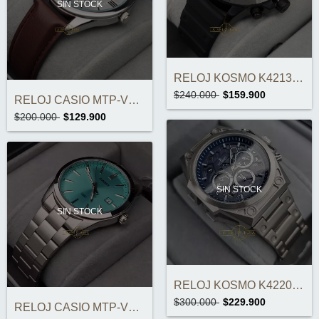
SIN STOCK
RELOJ KOSMO K4213 CRONOGRAFOS ORIGINAL
$240.000
$159.900
RELOJ CASIO MTP-V005L-7B5UDF
$200.000
$129.900
SIN STOCK
SIN STOCK
RELOJ KOSMO K4220G ORIGINAL
$300.000
$229.900
RELOJ CASIO MTP-VD03D-2A3UDF ORIGINAL