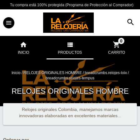
Tu compra está 100% protegida (Programa de Protección al Comprador)
0
INICIO
PRODUCTOS
CARRITO
Inicio
/
RELOJES ORIGINALES HOMBRE
/
breadcrumbs.relojes-loix
/
breadcrumbs.relojes-tempus
RELOJES ORIGINALES HOMBRE
Relojes originales Colombia, manejamos marcas
innovadoras elaboradas en excelentes materiales...
Ordenar por