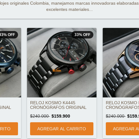
lojes originales Colombia, manejamos marcas innovadoras elaboradas
excelentes materiales...
33
%
OFF
33
%
OFF
RELOJ KOSMO K4445
RELOJ KOSMO 
INAL
CRONÓGRAFOS ORIGINAL
CRONÓGRAFOS
$240.000
$159.900
$240.000
$159.