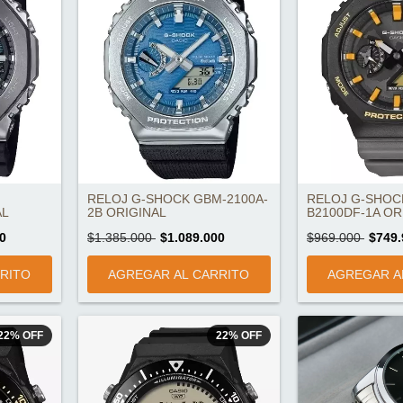
RELOJ G-SHOCK GBM-2100A-
RELOJ G-SHOC
AL
2B ORIGINAL
B2100DF-1A OR
0
$1.385.000
$1.089.000
$969.000
$749.
22
%
OFF
22
%
OFF