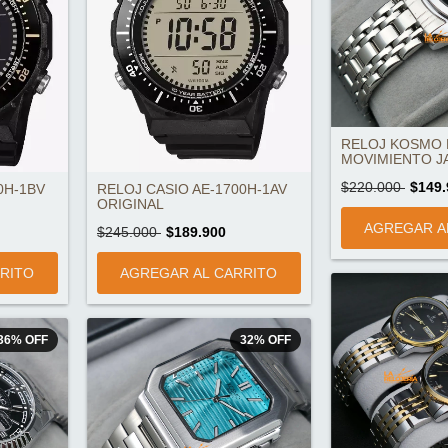
RELOJ KOSMO 
MOVIMIENTO JA
$220.000
$149.
0H-1BV
RELOJ CASIO AE-1700H-1AV
ORIGINAL
$245.000
$189.900
36
%
OFF
32
%
OFF