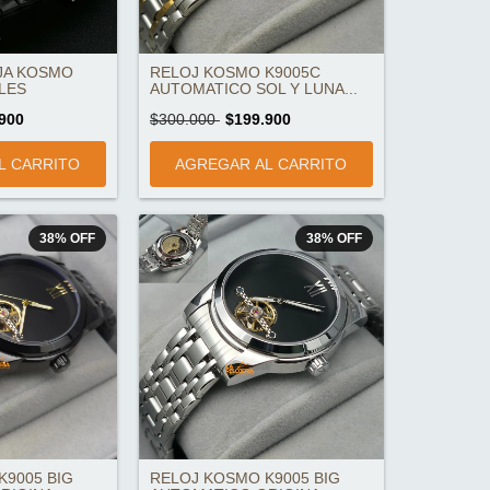
JA KOSMO
RELOJ KOSMO K9005C
LES
AUTOMATICO SOL Y LUNA...
900
$300.000
$199.900
38
%
OFF
38
%
OFF
K9005 BIG
RELOJ KOSMO K9005 BIG