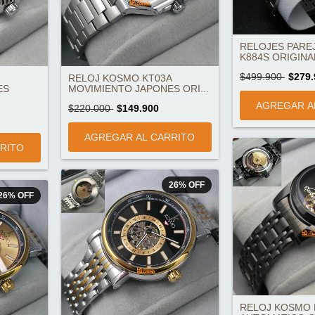
RELOJES PARE
K884S ORIGINA
$499.900
$279.
RELOJ KOSMO KT03A
ES
MOVIMIENTO JAPONES ORI...
$220.000
$149.900
26
%
OFF
26
%
OFF
RELOJ KOSMO 