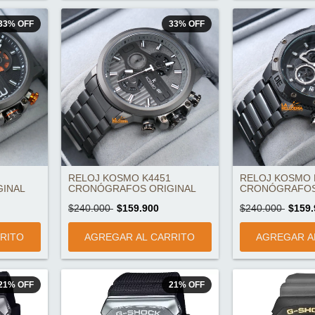
33
%
OFF
33
%
OFF
RELOJ KOSMO K4451
RELOJ KOSMO 
INAL
CRONÓGRAFOS ORIGINAL
CRONÓGRAFOS
$240.000
$159.900
$240.000
$159.
21
%
OFF
21
%
OFF