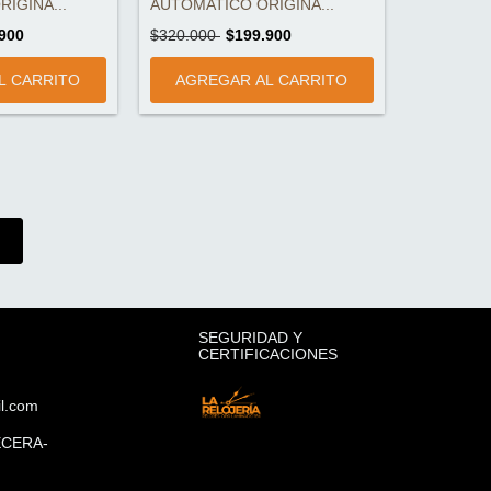
IGINA...
AUTOMATICO ORIGINA...
900
$320.000
$199.900
SEGURIDAD Y
CERTIFICACIONES
il.com
ECERA-