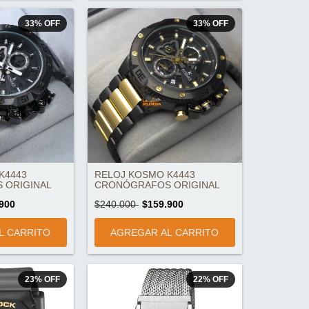
33
%
OFF
33
%
OFF
K4443
RELOJ KOSMO K4443
 ORIGINAL
CRONÓGRAFOS ORIGINAL
900
$240.000
$159.900
23
%
OFF
22
%
OFF