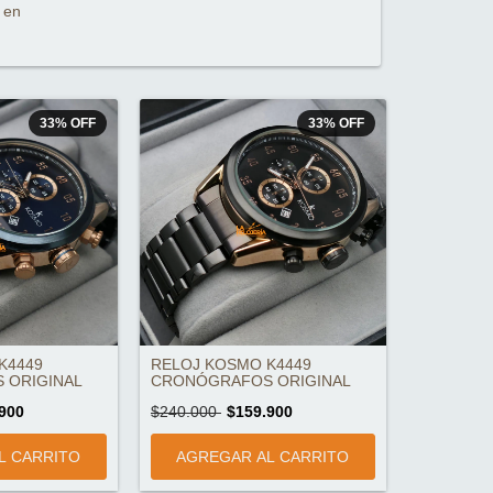
 en
33
%
OFF
33
%
OFF
K4449
RELOJ KOSMO K4449
 ORIGINAL
CRONÓGRAFOS ORIGINAL
900
$240.000
$159.900