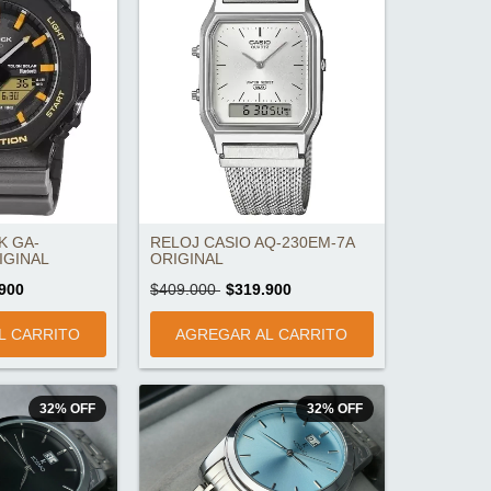
K GA-
RELOJ CASIO AQ-230EM-7A
IGINAL
ORIGINAL
900
$409.000
$319.900
32
%
OFF
32
%
OFF