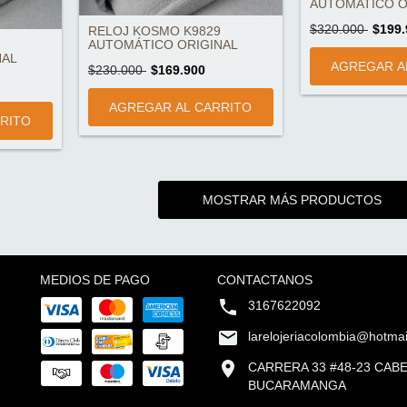
AUTOMATICO OR
$320.000
$199.
RELOJ KOSMO K9829
AUTOMÁTICO ORIGINAL
NAL
$230.000
$169.900
MOSTRAR MÁS PRODUCTOS
MEDIOS DE PAGO
CONTACTANOS
3167622092
larelojeriacolombia@hotma
CARRERA 33 #48-23 CAB
BUCARAMANGA