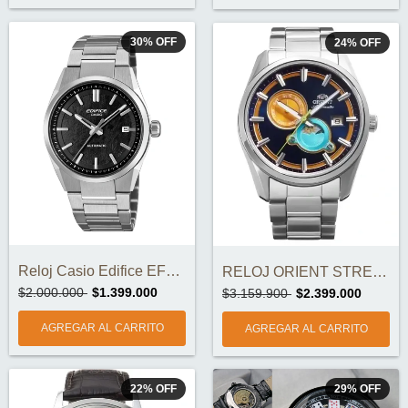
30
%
OFF
24
%
OFF
Reloj Casio Edifice EFK-110D-1A Automáti...
RELOJ ORIENT STRETTO DAT & NIGHT RA-...
$2.000.000
$1.399.000
$3.159.900
$2.399.000
22
%
OFF
29
%
OFF