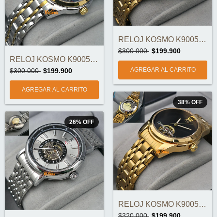
RELOJ KOSMO K9005C AUTOMATICO SOL Y LUNA...
$300.000
$199.900
RELOJ KOSMO K9005C AUTOMÁTICO SOL Y LUNA...
$300.000
$199.900
38
%
OFF
26
%
OFF
RELOJ KOSMO K9005 BIG AUTOMATICO ORIGINA...
$320.000
$199.900