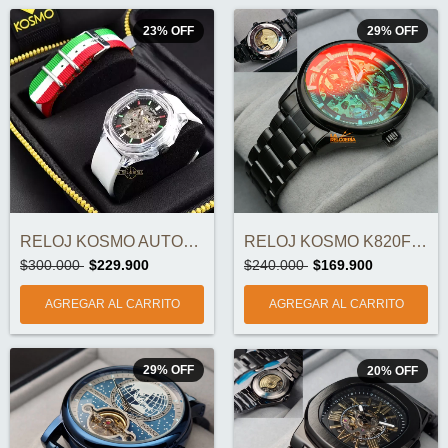
23
%
OFF
29
%
OFF
RELOJ KOSMO AUTOMÁTICO DOBLE CORREA K535...
RELOJ KOSMO K820F AUTOMÁTICO ORIGINAL
$300.000
$229.900
$240.000
$169.900
29
%
OFF
20
%
OFF