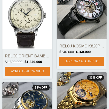
RELOJ KOSMO K820P AUTOMÁTICO ORIGINAL
$240.000
$169.900
RELOJ ORIENT BAMBINO RA-AK0702Y30B AUTOM...
$1.600.000
$1.249.000
33
%
OFF
33
%
OFF