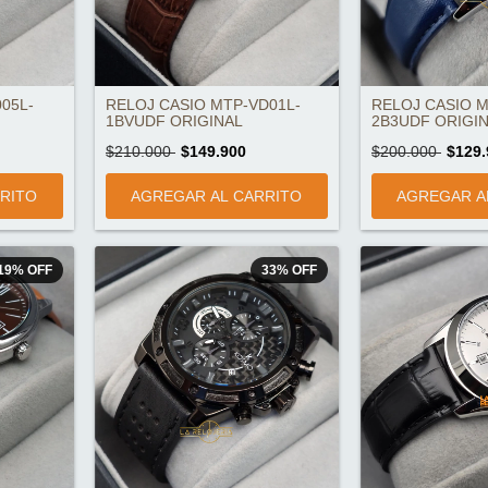
05L-
RELOJ CASIO MTP-VD01L-
RELOJ CASIO M
1BVUDF ORIGINAL
2B3UDF ORIGI
$210.000
$149.900
$200.000
$129.
19
%
OFF
33
%
OFF