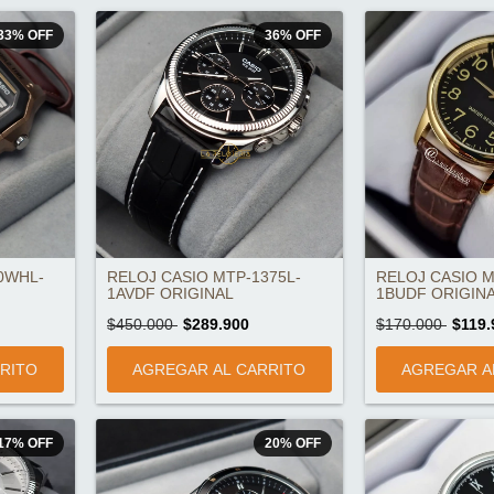
33
%
OFF
36
%
OFF
0WHL-
RELOJ CASIO MTP-1375L-
RELOJ CASIO M
1AVDF ORIGINAL
1BUDF ORIGIN
$450.000
$289.900
$170.000
$119.
17
%
OFF
20
%
OFF