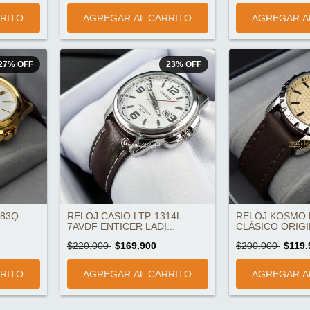
27
%
OFF
23
%
OFF
83Q-
RELOJ CASIO LTP-1314L-
RELOJ KOSMO 
7AVDF ENTICER LADI...
CLÁSICO ORIG
$220.000
$169.900
$200.000
$119.