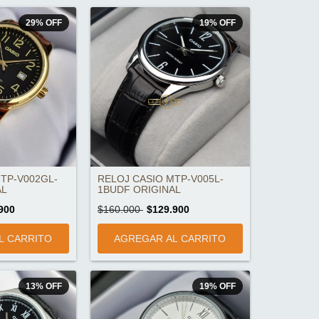
29
%
OFF
19
%
OFF
TP-V002GL-
RELOJ CASIO MTP-V005L-
AL
1BUDF ORIGINAL
900
$160.000
$129.900
13
%
OFF
19
%
OFF