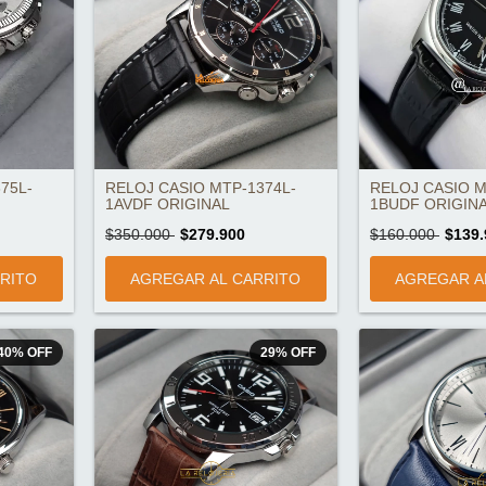
75L-
RELOJ CASIO MTP-1374L-
RELOJ CASIO M
1AVDF ORIGINAL
1BUDF ORIGIN
$350.000
$279.900
$160.000
$139.
40
%
OFF
29
%
OFF