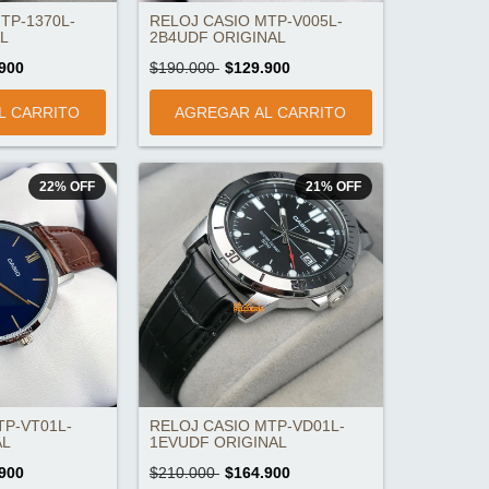
TP-1370L-
RELOJ CASIO MTP-V005L-
L
2B4UDF ORIGINAL
900
$190.000
$129.900
22
%
OFF
21
%
OFF
TP-VT01L-
RELOJ CASIO MTP-VD01L-
AL
1EVUDF ORIGINAL
900
$210.000
$164.900