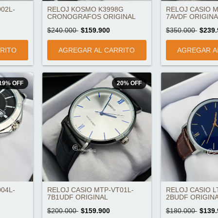
02L-
RELOJ KOSMO K3998G
RELOJ CASIO M
CRONOGRAFOS ORIGINAL
7AVDF ORIGINA
$240.000
$159.900
$350.000
$239.
19
%
OFF
20
%
OFF
04L-
RELOJ CASIO MTP-VT01L-
RELOJ CASIO L
7B1UDF ORIGINAL
2BUDF ORIGIN
$200.000
$159.900
$180.000
$139.