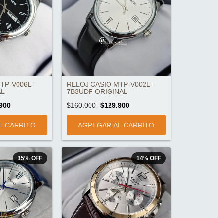
TP-V006L-
RELOJ CASIO MTP-V002L-
AL
7B3UDF ORIGINAL
900
$160.000
$129.900
35
%
OFF
14
%
OFF