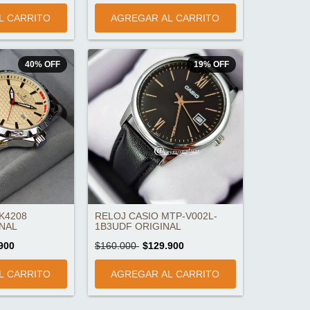
40
%
OFF
19
%
OFF
K4208
RELOJ CASIO MTP-V002L-
INAL
1B3UDF ORIGINAL
900
$160.000
$129.900