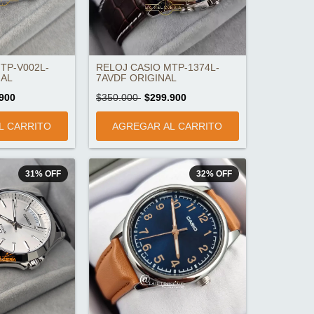
TP-V002L-
RELOJ CASIO MTP-1374L-
NAL
7AVDF ORIGINAL
900
$350.000
$299.900
31
%
OFF
32
%
OFF