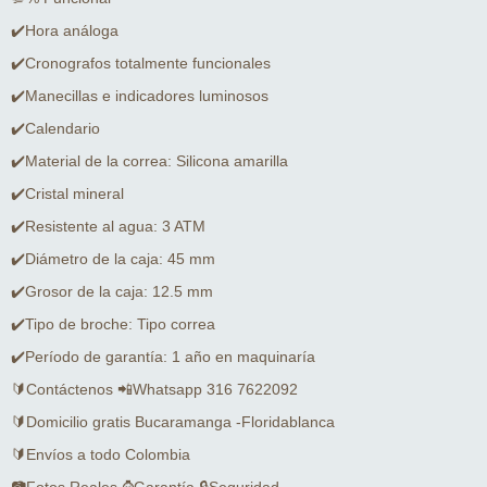
✔️Hora análoga
✔️Cronografos totalmente funcionales
✔️Manecillas e indicadores luminosos
✔️Calendario
✔️Material de la correa: Silicona amarilla
✔️Cristal mineral
✔️Resistente al agua: 3 ATM
✔️Diámetro de la caja: 45 mm
✔️Grosor de la caja: 12.5 mm
✔️Tipo de broche: Tipo correa
✔️Período de garantía: 1 año en maquinaría
🔰Contáctenos 📲Whatsapp 316 7622092
🔰Domicilio gratis Bucaramanga -Floridablanca
🔰Envíos a todo Colombia
📷Fotos Reales ⌚Garantía 🔒Seguridad