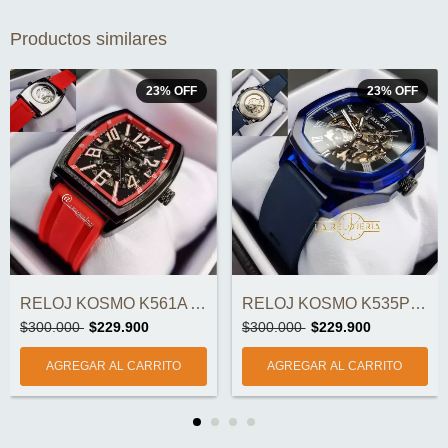
Productos similares
23
%
OFF
23
%
OFF
RELOJ KOSMO K561A AUTOMÁTICO ORIGINAL
RELOJ KOSMO K535P AUTOMÁTICO DOBLE CORRE...
$300.000
$229.900
$300.000
$229.900