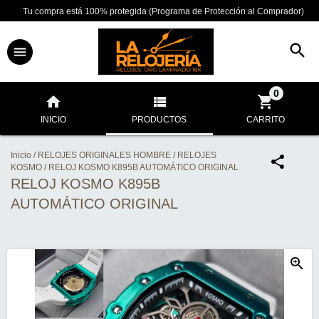
Tu compra está 100% protegida (Programa de Protección al Comprador)
0
INICIO
PRODUCTOS
CARRITO
Inicio
/
RELOJES ORIGINALES HOMBRE
/
RELOJES
KOSMO
/
RELOJ KOSMO K895B AUTOMÁTICO ORIGINAL
RELOJ KOSMO K895B
AUTOMÁTICO ORIGINAL