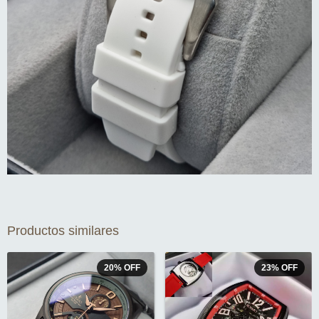
Productos similares
20
%
OFF
23
%
OFF