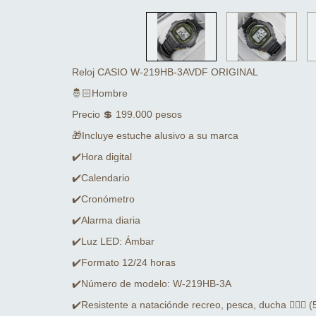
Reloj CASIO W-219HB-3AVDF ORIGINAL
🤴🏻Hombre
Precio 💲 199.000 pesos
🎁Incluye estuche alusivo a su marca
✔️Hora digital
✔️Calendario
✔️Cronómetro
✔️Alarma diaria
✔️Luz LED: Ámbar
✔️Formato 12/24 horas
✔️Número de modelo: W-219HB-3A
✔️Resistente a nataciónde recreo, pesca, ducha 🏊🏻‍♂️ 