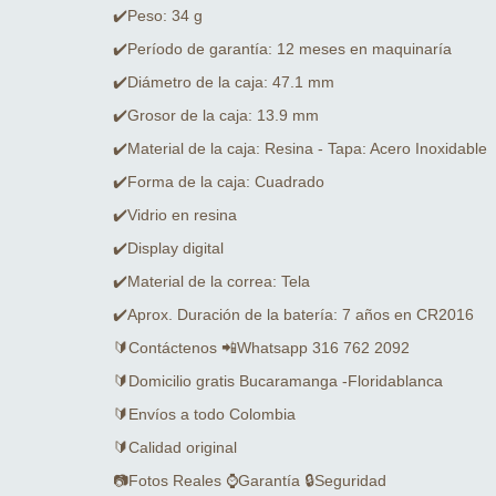
✔️Peso: 34 g
✔️Período de garantía: 12 meses en maquinaría
✔️Diámetro de la caja: 47.1 mm
✔️Grosor de la caja: 13.9 mm
✔️Material de la caja: Resina - Tapa: Acero Inoxidable
✔️Forma de la caja: Cuadrado
✔️Vidrio en resina
✔️Display digital
✔️Material de la correa: Tela
✔️Aprox. Duración de la batería: 7 años en CR2016
🔰Contáctenos 📲Whatsapp 316 762 2092
🔰Domicilio gratis Bucaramanga -Floridablanca
🔰Envíos a todo Colombia
🔰Calidad original
📷Fotos Reales ⌚Garantía 🔒Seguridad