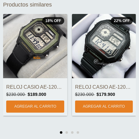
Productos similares
18
%
OFF
22
%
OFF
RELOJ CASIO AE-1200WHB-1BVDF ORIGINAL
RELOJ CASIO AE-1200WH-1AVDF ORIGINAL
$230.000
$189.000
$230.000
$179.900