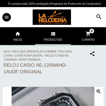
Tu compra está 100% protegida (Programa de Protección al Comprador)
0
INICIO
PRODUCTOS
CARRITO
Inicio
/
RELOJES ORIGINALES HOMBRE
/
RELOJES
CASIO
/
CASIO HORA DIGITAL
/
RELOJ CASIO AE-
1200WHD-1AVDF ORIGINAL
RELOJ CASIO AE-1200WHD-
1AVDF ORIGINAL