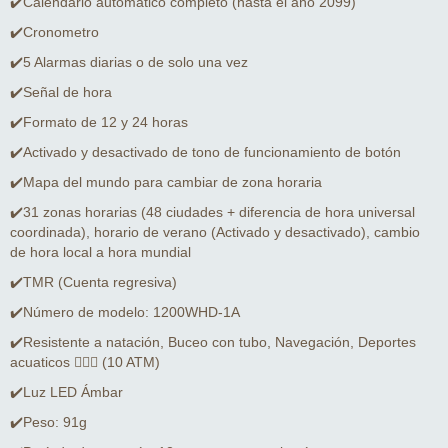
✔️Calendario automático completo (hasta el año 2099)
✔️Cronometro
✔️5 Alarmas diarias o de solo una vez
✔️Señal de hora
✔️Formato de 12 y 24 horas
✔️Activado y desactivado de tono de funcionamiento de botón
✔️Mapa del mundo para cambiar de zona horaria
✔️31 zonas horarias (48 ciudades + diferencia de hora universal
coordinada), horario de verano (Activado y desactivado), cambio
de hora local a hora mundial
✔️TMR (Cuenta regresiva)
✔️Número de modelo: 1200WHD-1A
✔️Resistente a natación, Buceo con tubo, Navegación, Deportes
acuaticos 🏊🏻‍♂️ (10 ATM)
✔️Luz LED Ámbar
✔️Peso: 91g