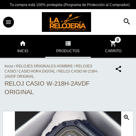
Tu compra está 100% protegida (Programa de Protección al Comprador)
0
INICIO
PRODUCTOS
CARRITO
Inicio
/
RELOJES ORIGINALES HOMBRE
/
RELOJES
CASIO
/
CASIO HORA DIGITAL
/
RELOJ CASIO W-218H-
2AVDF ORIGINAL
RELOJ CASIO W-218H-2AVDF
ORIGINAL