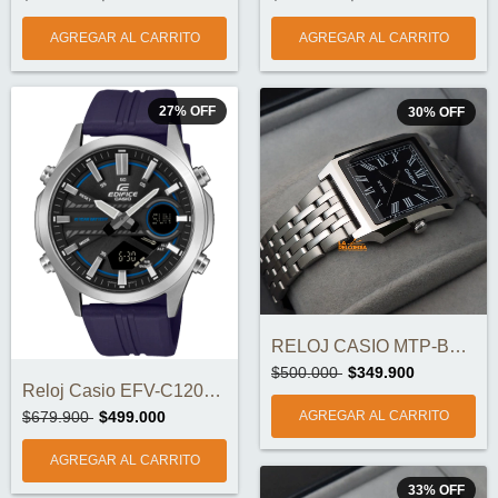
27
%
OFF
30
%
OFF
RELOJ CASIO MTP-B190D-1BV ORIGINAL
$500.000
$349.900
Reloj Casio EFV-C120P-1A2DF
$679.900
$499.000
33
%
OFF