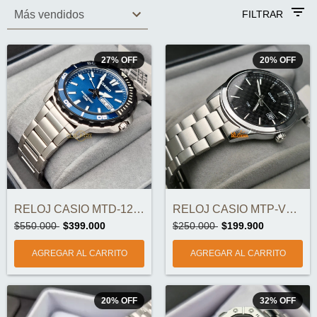
FILTRAR
27
%
OFF
20
%
OFF
RELOJ CASIO MTD-125D-2A1VDF ORIGINAL
RELOJ CASIO MTP-VD03D-1AUDF ORIGINAL
$550.000
$399.000
$250.000
$199.900
20
%
OFF
32
%
OFF