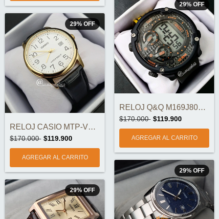
29
%
OFF
29
%
OFF
RELOJ Q&Q M169J804Y ORIGINAL
$170.000
$119.900
RELOJ CASIO MTP-V002GL-7B2UDF ORIGINAL
$170.000
$119.900
29
%
OFF
29
%
OFF