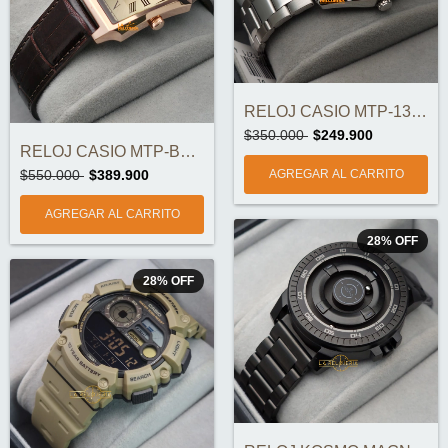
RELOJ CASIO MTP-1302DA-2A1VDF ORIGINAL
$350.000
$249.900
RELOJ CASIO MTP-B190RGL-9BVDF ORIGINAL
$550.000
$389.900
28
%
OFF
28
%
OFF