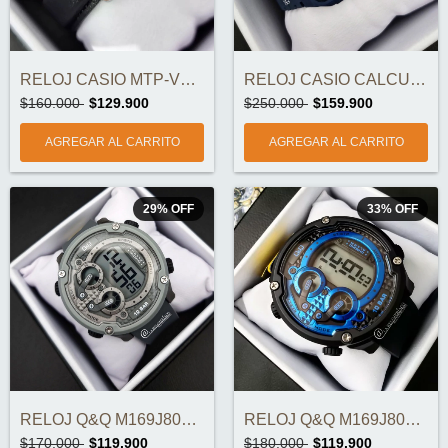
RELOJ CASIO MTP-V002L-1B3UDF ORIGINAL
RELOJ CASIO CALCULADORA CA-53WF-2BDF ORI...
$160.000
$129.900
$250.000
$159.900
29
%
OFF
33
%
OFF
RELOJ Q&Q M169J803Y ORIGINAL
RELOJ Q&Q M169J802Y ORIGINAL
$170.000
$119.900
$180.000
$119.900