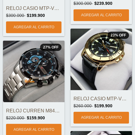
$300.000
$239.900
RELOJ CASIO MTP-VD01D-3E1VUDF ORIGINAL
$300.000
$199.900
23
%
OFF
27
%
OFF
RELOJ CASIO MTP-VD01GL-1EVUDF ORIGINAL
$260.000
$199.900
RELOJ CURREN M8402-1 CRONOGRAFOS ORIGINA...
$220.000
$159.900