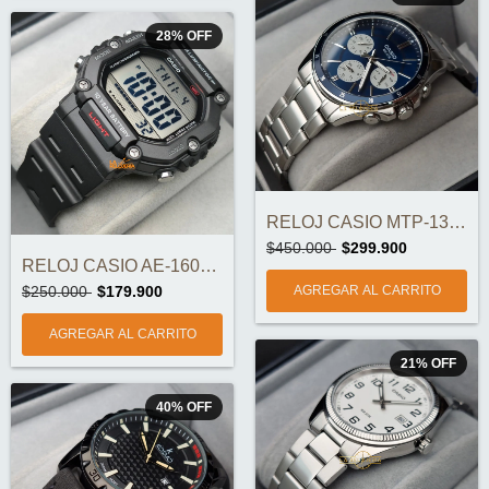
28
%
OFF
RELOJ CASIO MTP-1374D-2A3VDF ORIGINAL
$450.000
$299.900
RELOJ CASIO AE-1600H-1AVDF ORIGINAL
$250.000
$179.900
21
%
OFF
40
%
OFF