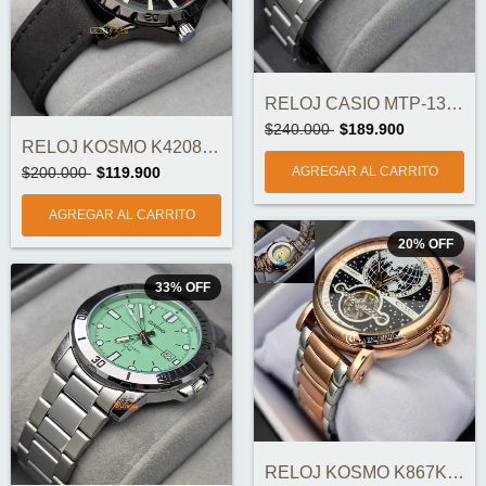
RELOJ CASIO MTP-1302D-7BVDF ORIGINAL
$240.000
$189.900
RELOJ KOSMO K4208 CLÁSICO ORIGINAL
$200.000
$119.900
20
%
OFF
33
%
OFF
RELOJ KOSMO K867K AUTOMÁTICO ORIGINAL