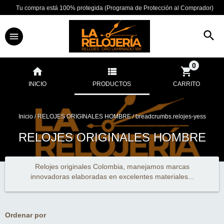
Tu compra está 100% protegida (Programa de Protección al Comprador)
0
INICIO
PRODUCTOS
CARRITO
Inicio
/
RELOJES ORIGINALES HOMBRE
/
breadcrumbs.relojes-yess
RELOJES ORIGINALES HOMBRE
Relojes originales Colombia, manejamos marcas
innovadoras elaboradas en excelentes materiales...
Ordenar por