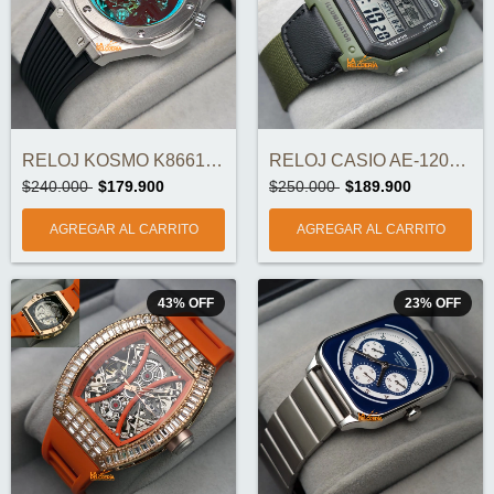
RELOJ KOSMO K8661 AUTOMÁTICO ORIGINAL
RELOJ CASIO AE-1200WHB-3BVDF ORIGINAL
$240.000
$179.900
$250.000
$189.900
43
%
OFF
23
%
OFF