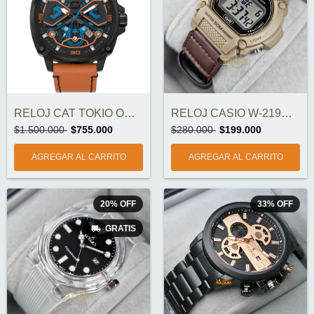
RELOJ CAT TOKIO ORIGINAL
RELOJ CASIO W-219HB-5AVDF ORIGINAL
$1.500.000
$755.000
$280.000
$199.000
20
%
OFF
33
%
OFF
GRATIS