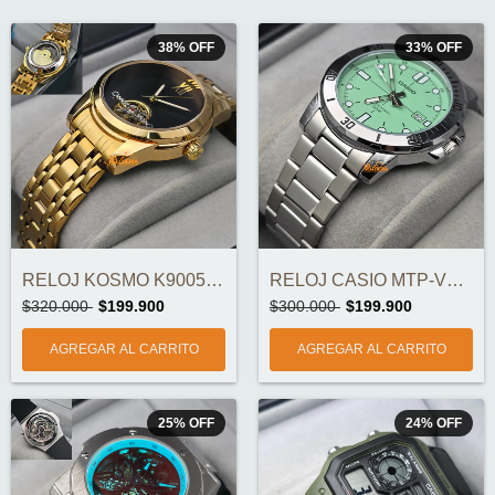
38
%
OFF
33
%
OFF
RELOJ KOSMO K9005 BIG AUTOMATICO ORIGINA...
RELOJ CASIO MTP-VD01D-3E1VUDF ORIGINAL
$320.000
$199.900
$300.000
$199.900
25
%
OFF
24
%
OFF