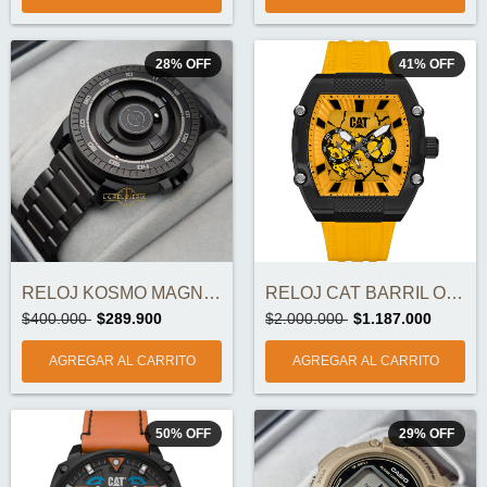
28
%
OFF
41
%
OFF
RELOJ KOSMO MAGNÉTICO K01221 ORIGINAL
RELOJ CAT BARRIL ORIGINAL
$400.000
$289.900
$2.000.000
$1.187.000
50
%
OFF
29
%
OFF