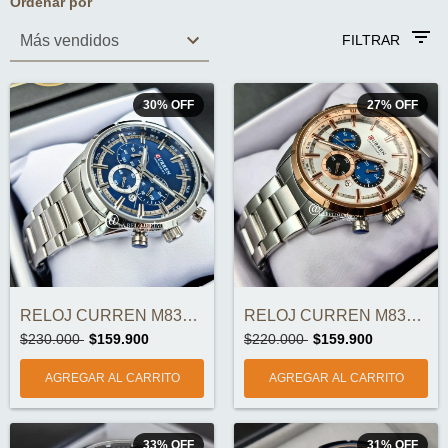
Ordenar por
FILTRAR
30
%
OFF
27
%
OFF
RELOJ CURREN M8355-1 CRONOGRAFOS ORIGINA...
RELOJ CURREN M8355-4 CRONOGRAFOS ORIGINA...
$230.000
$159.900
$220.000
$159.900
33
%
OFF
31
%
OFF