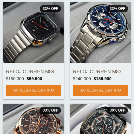
33
%
OFF
33
%
OFF
RELOJ CURREN M8460 ORIGINAL
RELOJ CURREN M8363-2 CRONOGRAFOS ORIGINA...
$150.000
$99.900
$240.000
$159.900
33
%
OFF
30
%
OFF