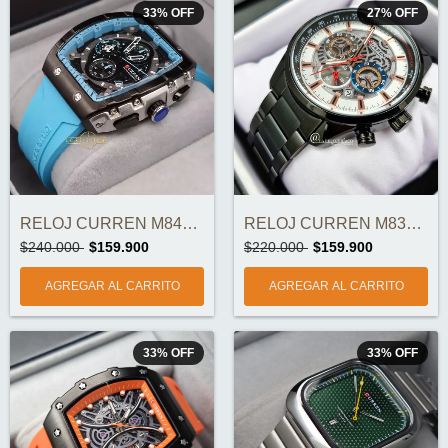
33
%
OFF
27
%
OFF
RELOJ CURREN M8442-1 CRONOGRAFOS ORIGINA...
RELOJ CURREN M8391-3 CRONOGRAFOS ORIGINA...
$240.000
$159.900
$220.000
$159.900
33
%
OFF
33
%
OFF