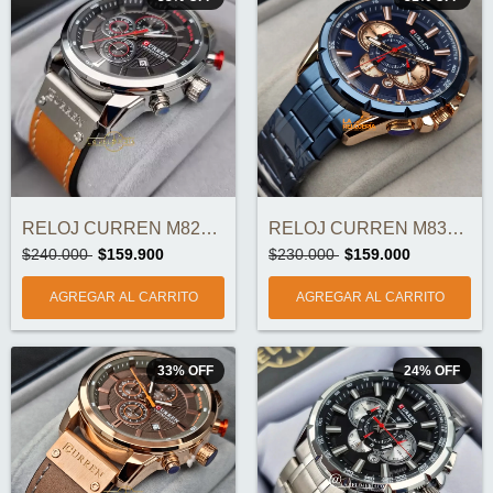
RELOJ CURREN M8291-6 CRONOGRAFOS ORIGINA...
RELOJ CURREN M8363-5 CRONOGRAFOS ORIGINA...
$240.000
$159.900
$230.000
$159.000
33
%
OFF
24
%
OFF