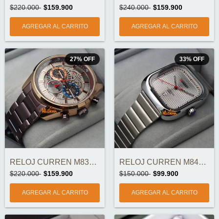
$220.000
$159.900
$240.000
$159.900
27
%
OFF
33
%
OFF
RELOJ CURREN M8391-4 CRONOGRAFOS ORIGINA...
RELOJ CURREN M8460 ORIGINAL
$220.000
$159.900
$150.000
$99.900