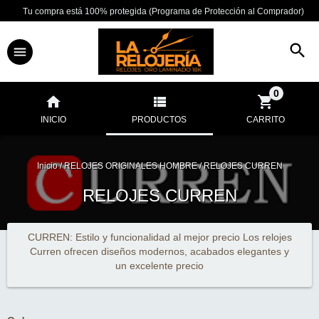
Tu compra está 100% protegida (Programa de Protección al Comprador)
0
INICIO
PRODUCTOS
CARRITO
Inicio
/
RELOJES ORIGINALES HOMBRE
/
RELOJES CURREN
RELOJES CURREN
CURREN: Estilo y funcionalidad al mejor precio Los relojes
Curren ofrecen diseños modernos, acabados elegantes y
un excelente precio