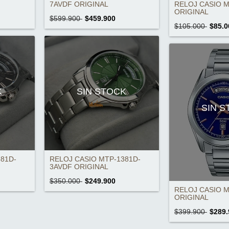
RELOJ CASIO M
7AVDF ORIGINAL
ORIGINAL
$599.900
$459.900
$105.000
$85.0
K
SIN STOCK
SIN 
81D-
RELOJ CASIO MTP-1381D-
3AVDF ORIGINAL
$350.000
$249.900
RELOJ CASIO M
ORIGINAL
$399.900
$289.