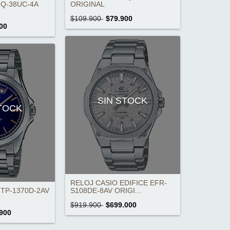
Q-38UC-4A
ORIGINAL
$109.900
$79.900
00
SIN STOCK
STOCK
RELOJ CASIO EDIFICE EFR-
TP-1370D-2AV
S108DE-8AV ORIGI...
$919.900
$699.000
900