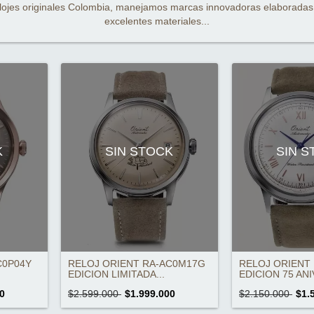
lojes originales Colombia, manejamos marcas innovadoras elaboradas
excelentes materiales...
K
SIN STOCK
SIN 
C0P04Y
RELOJ ORIENT RA-AC0M17G
RELOJ ORIENT 
EDICION LIMITADA...
EDICION 75 ANI
0
$2.599.000
$1.999.000
$2.150.000
$1.