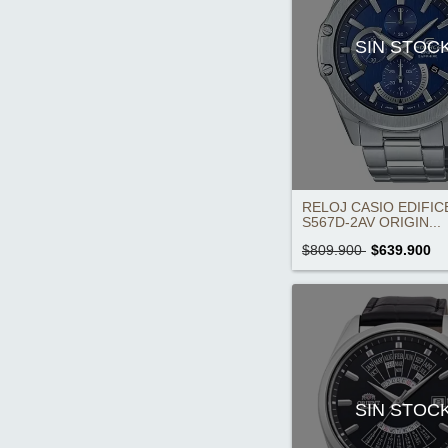
SIN STOC
RELOJ CASIO EDIFIC
S567D-2AV ORIGIN...
$809.900
$639.900
SIN STOC