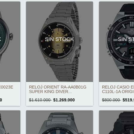
K
SIN STOCK
SIN 
C0023E
RELOJ ORIENT RA-AA0B01G
RELOJ CASIO E
SUPER KING DIVER...
C110L-1A ORIGI
0
$1.610.000
$1.269.000
$800.000
$519.