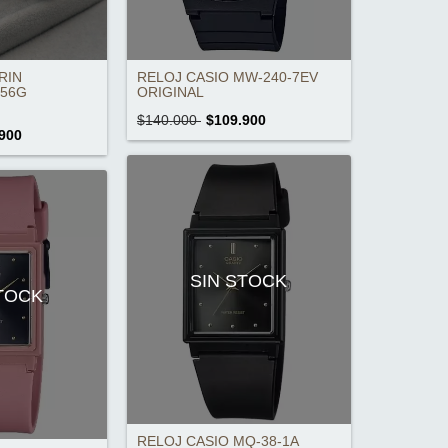
RELOJ CASIO MW-240-7EV
RIN
ORIGINAL
056G
$140.000
$109.900
900
SIN STOCK
STOCK
RELOJ CASIO MQ-38-1A