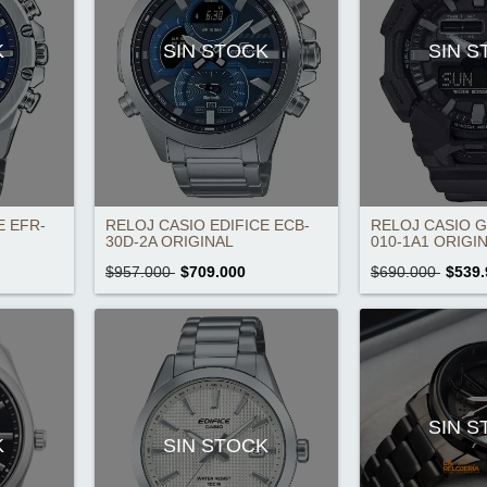
K
SIN STOCK
SIN 
E EFR-
RELOJ CASIO EDIFICE ECB-
RELOJ CASIO 
30D-2A ORIGINAL
010-1A1 ORIGI
$957.000
$709.000
$690.000
$539.
SIN 
K
SIN STOCK