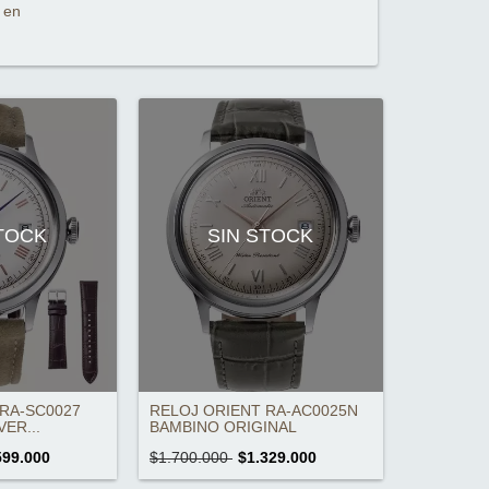
 en
STOCK
SIN STOCK
RA-SC0027
RELOJ ORIENT RA-AC0025N
VER...
BAMBINO ORIGINAL
599.000
$1.700.000
$1.329.000