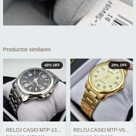
Productos similares
40
%
OFF
29
%
OFF
RELOJ CASIO MTP-1314D-1AVDF ORIGINAL
RELOJ CASIO MTP-V001G-9BUDF ORIGINAL