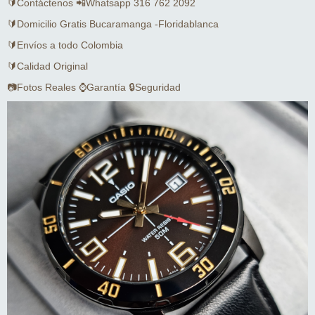
🔰Contáctenos 📲Whatsapp 316 762 2092
🔰Domicilio Gratis Bucaramanga -Floridablanca
🔰Envíos a todo Colombia
🔰Calidad Original
📷Fotos Reales ⌚Garantía 🔒Seguridad