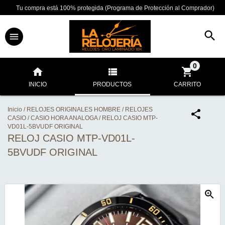
Tu compra está 100% protegida (Programa de Protección al Comprador)
0
INICIO
PRODUCTOS
CARRITO
Inicio
/
RELOJES ORIGINALES HOMBRE
/
RELOJES
CASIO
/
CASIO HORA ANALOGA
/
RELOJ CASIO MTP-
VD01L-5BVUDF ORIGINAL
RELOJ CASIO MTP-VD01L-
5BVUDF ORIGINAL