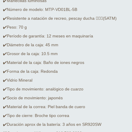
✔️Manecillas luminosas
✔️Número de modelo: MTP-VD01BL-5B
✔️Resistente a natación de recreo, pescay ducha 🏊🏻‍♂️(5ATM)
✔️Peso: 70 g
✔️Período de garantía: 12 meses en maquinaría
✔️Diámetro de la caja: 45 mm
✔️Grosor de la caja: 10.5 mm
✔️Material de la caja: Baño de iones negros
✔️Forma de la caja: Redonda
✔️Vidrio Mineral
✔️Tipo de movimiento: analógico de cuarzo
✔️Socio de movimiento: japonés
✔️Material de la correa: Piel banda de cuero
✔️Tipo de cierre: Broche tipo correa
✔️Duración aprox de la batería: 3 años en SR920SW