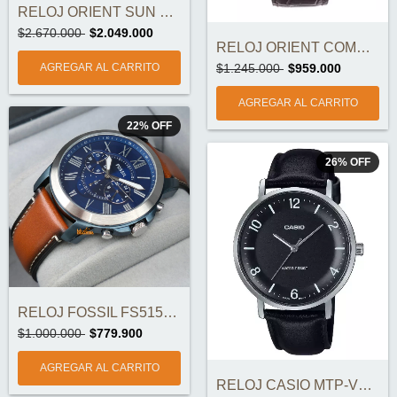
RELOJ ORIENT SUN & MOON RA-AK0010B O...
$2.670.000
$2.049.000
RELOJ ORIENT COMMUTER RA-AA0C06E ORIGINA...
$1.245.000
$959.000
22
%
OFF
26
%
OFF
RELOJ FOSSIL FS5151 ORIGINAL
$1.000.000
$779.900
RELOJ CASIO MTP-VT03L-1B ORIGINAL