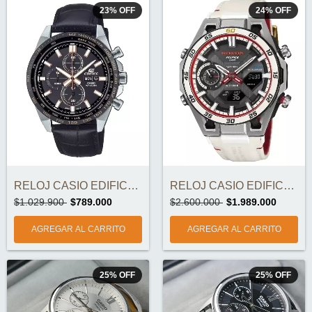
23
%
OFF
24
%
OFF
RELOJ CASIO EDIFICE EFR-574BL-1AV ORIGIN...
RELOJ CASIO EDIFICE ECB-2300HR-1A HONDA...
$1.029.900
$789.000
$2.600.000
$1.989.000
25
%
OFF
25
%
OFF