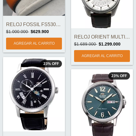
RELOJ FOSSIL FS5304 ORIGINAL
$1.000.000
$629.900
RELOJ ORIENT MULTI-YEAR CALENDAR RA-BA00...
$1.689.000
$1.299.000
23
%
OFF
23
%
OFF