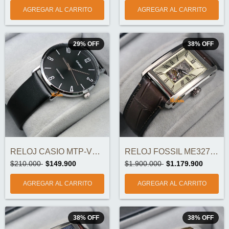
29
%
OFF
38
%
OFF
RELOJ CASIO MTP-VT01L-1B2UDF ORIGINAL
RELOJ FOSSIL ME3272 AUTOMÁTICO ORIGINAL
$210.000
$149.900
$1.900.000
$1.179.900
38
%
OFF
38
%
OFF