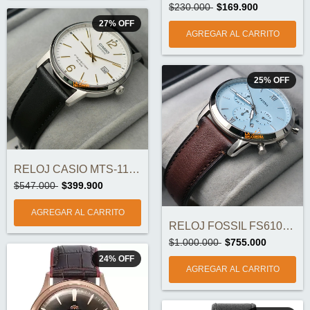
$230.000
$169.900
27
%
OFF
25
%
OFF
RELOJ CASIO MTS-110L-7AVDF ORIGINAL
$547.000
$399.900
RELOJ FOSSIL FS6109 ORIGINAL
$1.000.000
$755.000
24
%
OFF