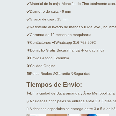
✔️Material de la caja: Aleación de Zinc totalmente ace
✔️Diametro de caja: 46 mm
✔️Grosor de caja : 15 mm
✔️Resistente al lavado de manos y lluvia leve , no inm
✔️Garantía de 12 meses en maquinaría
🔰Contáctenos 📲Whatsapp 316 762 2092
🔰Domicilio Gratis Bucaramanga -Floridablanca
🔰Envíos a todo Colombia
🔰Calidad Original
📷Fotos Reales ⌚Garantía 🔒Seguridad.
Tiempos de Envío:
🛵En la ciudad de Bucaramanga y Área Metropolitana
✈️A ciudades principales se entrega entre 2 a 3 días há
✈️A destinos especiales se entrega entre 3 a 5 días háb