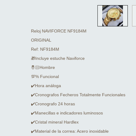
Reloj NAVIFORCE NF9184M
ORIGINAL
Ref: NF9184M
🎁Incluye estuche Naviforce
🤴🏻Hombre
💯% Funcional
✔️Hora análoga
✔️Cronografos Fecheros Totalmente Funcionales
✔️Cronografo 24 horas
✔️Manecillas e indicadores luminosos
✔️Cristal mineral Hardlex
✔️Material de la correa: Acero inoxidable