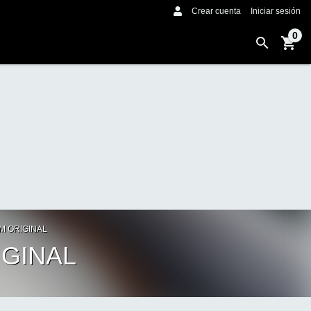
Crear cuenta
Iniciar sesión
0
M ORIGINAL
IGINAL