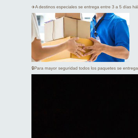
✈️A destinos especiales se entrega entre 3 a 5 días háb
🔒Para mayor seguridad todos los paquetes se entrega