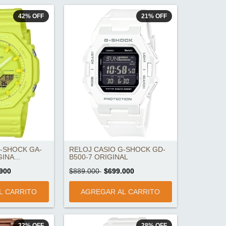
42
%
OFF
21
%
OFF
G-SHOCK GA-
RELOJ CASIO G-SHOCK GD-
INA...
B500-7 ORIGINAL
900
$889.000
$699.000
32
%
OFF
28
%
OFF