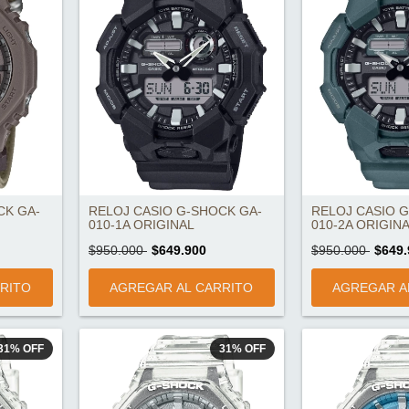
CK GA-
RELOJ CASIO G-SHOCK GA-
RELOJ CASIO 
010-1A ORIGINAL
010-2A ORIGIN
$950.000
$649.900
$950.000
$649.
31
%
OFF
31
%
OFF