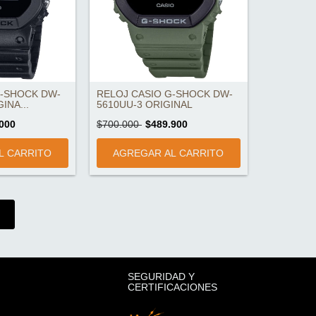
G-SHOCK DW-
RELOJ CASIO G-SHOCK DW-
INA...
5610UU-3 ORIGINAL
000
$700.000
$489.900
SEGURIDAD Y
CERTIFICACIONES