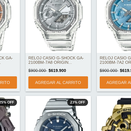
CK GA-
RELOJ CASIO G-SHOCK GA-
RELOJ CASIO 
.
2100BM-7A8 ORIGIN...
2100BM-7A2 ORI
$900.000
$619.900
$900.000
$619.
25
%
OFF
23
%
OFF