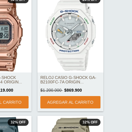
G-SHOCK
RELOJ CASIO G-SHOCK GA-
 ORIGIN...
B2100FC-7A ORIGIN...
119.000
$1.200.000
$869.900
32
%
OFF
32
%
OFF