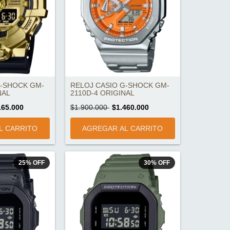
G-SHOCK GM-
RELOJ CASIO G-SHOCK GM-
NAL
2110D-4 ORIGINAL
165.000
$1.900.000
$1.460.000
25
%
OFF
30
%
OFF