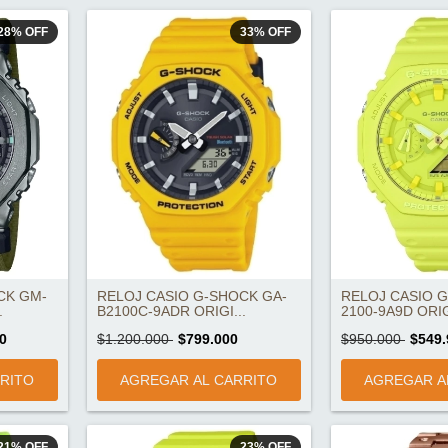
28
%
OFF
33
%
OFF
CK GM-
RELOJ CASIO G-SHOCK GA-
RELOJ CASIO 
.
B2100C-9ADR ORIGI...
2100-9A9D ORIG
0
$1.200.000
$799.000
$950.000
$549.
21
%
OFF
23
%
OFF