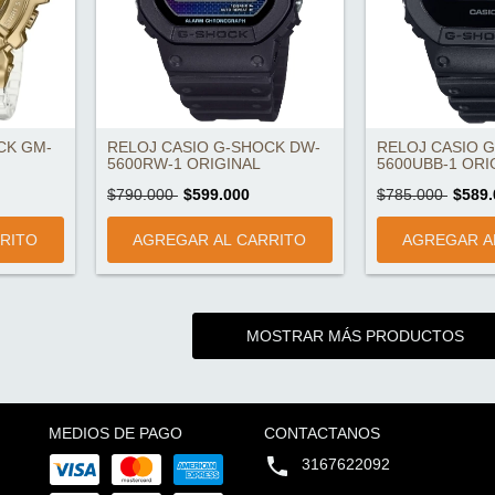
CK GM-
RELOJ CASIO G-SHOCK DW-
RELOJ CASIO 
5600RW-1 ORIGINAL
5600UBB-1 ORIG
$790.000
$599.000
$785.000
$589.
MOSTRAR MÁS PRODUCTOS
MEDIOS DE PAGO
CONTACTANOS
3167622092