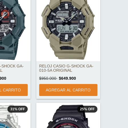
G-SHOCK GA-
RELOJ CASIO G-SHOCK GA-
AL
010-5A ORIGINAL
900
$950.000
$649.900
31
%
OFF
25
%
OFF