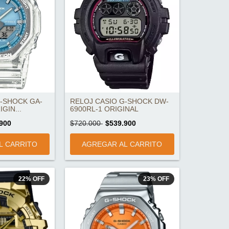
G-SHOCK GA-
RELOJ CASIO G-SHOCK DW-
GIN...
6900RL-1 ORIGINAL
900
$720.000
$539.900
22
%
OFF
23
%
OFF