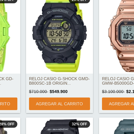
CK GD-
RELOJ CASIO G-SHOCK GMD-
RELOJ CASIO 
.
B800SC-1B ORIGIN...
GMW-B5000GD-4
$710.000
$549.900
$3.100.000
$2.
28
%
OFF
32
%
OFF