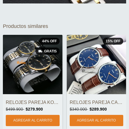
Productos similares
44
%
OFF
15
%
OFF
GRATIS
RELOJES PAREJA CASIO ORIGINALES
RELOJES PAREJA KOSMO K884S ORIGINALES
$340.000
$289.900
$499.900
$279.900