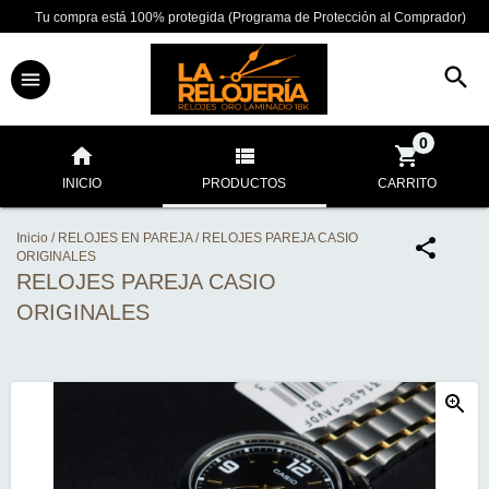
Tu compra está 100% protegida (Programa de Protección al Comprador)
0
INICIO
PRODUCTOS
CARRITO
Inicio
/
RELOJES EN PAREJA
/
RELOJES PAREJA CASIO
ORIGINALES
RELOJES PAREJA CASIO
ORIGINALES