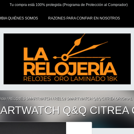
Tu compra está 100% protegida (Programa de Protección al Comprador)
MBIA QUIÉNES SOMOS
RAZONES PARA CONFIAR EN NOSOTROS
nicio
/
RELOJES SMARTWATCH
/
RELOJ SMARTWATCH Q&Q CITREA ORIGINAL
ARTWATCH Q&Q CITREA 