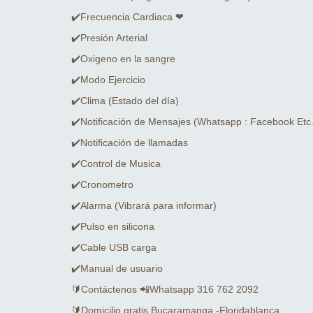
✔️Frecuencia Cardiaca ❤
✔️Presión Arterial
✔️Oxigeno en la sangre
✔️Modo Ejercicio
✔️Clima (Estado del día)
✔️Notificación de Mensajes (Whatsapp : Facebook Etc.
✔️Notificación de llamadas
✔️Control de Musica
✔️Cronometro
✔️Alarma (Vibrará para informar)
✔️Pulso en silicona
✔️Cable USB carga
✔️Manual de usuario
🔰Contáctenos 📲Whatsapp 316 762 2092
🔰Domicilio gratis Bucaramanga -Floridablanca