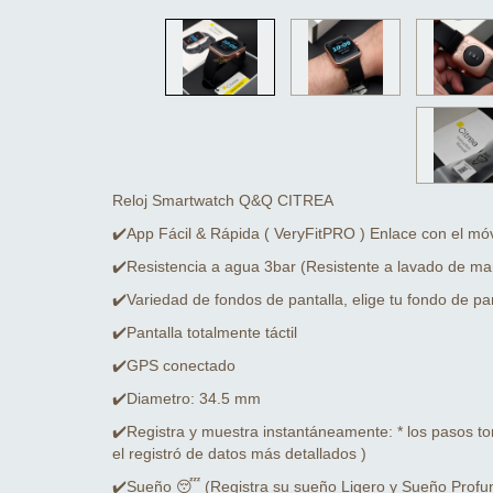
Reloj Smartwatch Q&Q CITREA
✔️App Fácil & Rápida ( VeryFitPRO ) Enlace con el móv
✔️Resistencia a agua 3bar (Resistente a lavado de man
✔️Variedad de fondos de pantalla, elige tu fondo de pan
✔️Pantalla totalmente táctil
✔️GPS conectado
✔️Diametro: 34.5 mm
✔️Registra y muestra instantáneamente: * los pasos to
el registró de datos más detallados )
✔️Sueño 😴 (Registra su sueño Ligero y Sueño Profund