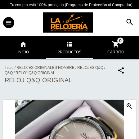
Tu compra está 100% protegida (Programa de Protección al Comprador)
0
INICIO
PRODUCTOS
CARRITO
Inicio
/
RELOJES ORIGINALES HOMBRE
/
RELOJES Q&Q
/
Q&Q
/
RELOJ Q&Q ORIGINAL
RELOJ Q&Q ORIGINAL