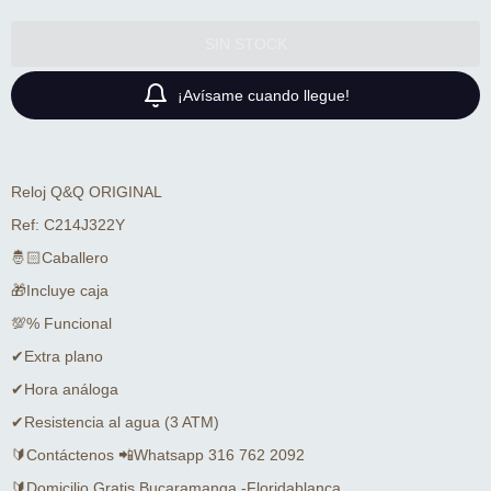
¡Avísame cuando llegue!
Reloj Q&Q ORIGINAL
Ref: C214J322Y
🤴🏻Caballero
🎁Incluye caja
💯% Funcional
✔Extra plano
✔Hora análoga
✔Resistencia al agua (3 ATM)
🔰Contáctenos 📲Whatsapp 316 762 2092
🔰Domicilio Gratis Bucaramanga -Floridablanca.