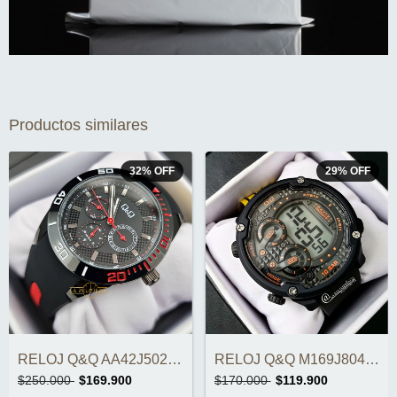
Productos similares
32
%
OFF
29
%
OFF
RELOJ Q&Q AA42J502Y CRONOGRAFOS ORIGINAL
RELOJ Q&Q M169J804Y ORIGINAL
$250.000
$169.900
$170.000
$119.900