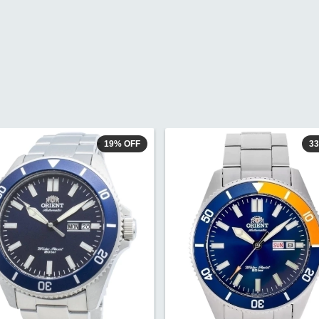
19
%
OFF
3