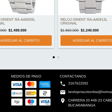
 ORIENT RA-AA0009L
RELOJ ORIENT RA-AA0913L
NAL
ORIGINAL
.000
$1.499.000
$1.860.000
$1.240.000
MEDIOS DE PAGO
CONTACTANOS
3167622092
larelojeriacolombia@hotma
CARRERA 33 #48-23 CAB
BUCARAMANGA