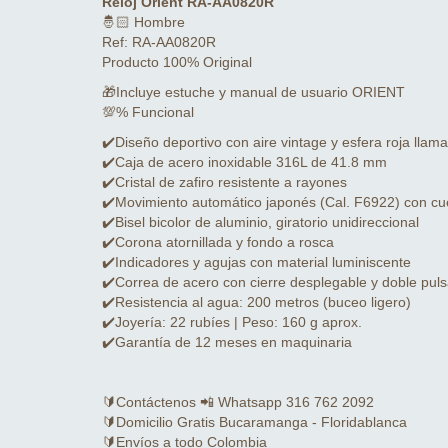
Reloj Orient RA-AA0820R
🤴🏻 Hombre
Ref: RA-AA0820R
Producto 100% Original
🎁Incluye estuche y manual de usuario ORIENT
💯% Funcional
✔️Diseño deportivo con aire vintage y esfera roja llama
✔️Caja de acero inoxidable 316L de 41.8 mm
✔️Cristal de zafiro resistente a rayones
✔️Movimiento automático japonés (Cal. F6922) con c
✔️Bisel bicolor de aluminio, giratorio unidireccional
✔️Corona atornillada y fondo a rosca
✔️Indicadores y agujas con material luminiscente
✔️Correa de acero con cierre desplegable y doble pul
✔️Resistencia al agua: 200 metros (buceo ligero)
✔️Joyería: 22 rubíes | Peso: 160 g aprox.
✔️Garantía de 12 meses en maquinaria
🔰Contáctenos 📲 Whatsapp 316 762 2092
🔰Domicilio Gratis Bucaramanga - Floridablanca
🔰Envíos a todo Colombia