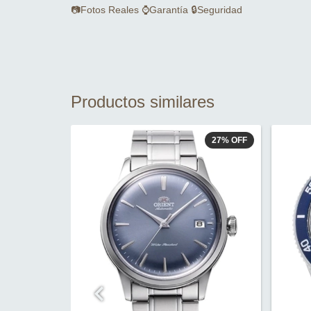
📷Fotos Reales ⌚Garantía 🔒Seguridad
Productos similares
40
%
OFF
27
%
OFF