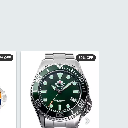
3
%
OFF
30
%
OFF