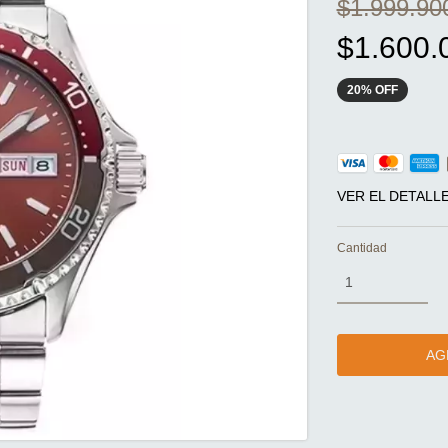
$1.999.90
$1.600.
20
%
OFF
VER EL DETALL
Cantidad