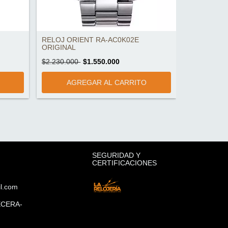
RELOJ ORIENT RA-AC0K02E
RELOJ ORI
ORIGINAL
ORIGINAL
$2.230.000
$1.550.000
$1.800.000
SEGURIDAD Y
CERTIFICACIONES
il.com
ECERA-