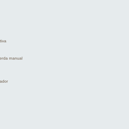
tiva
uerda manual
sador