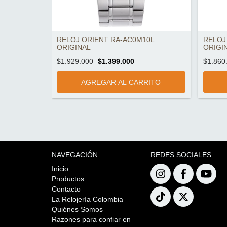
1B
RELOJ ORIENT RA-AC0M10L
RELOJ
ORIGINAL
ORIGI
$1.929.000
$1.399.000
$1.860
NAVEGACIÓN
REDES SOCIALES
Inicio
Productos
Contacto
La Relojería Colombia
Quiénes Somos
Razones para confiar en