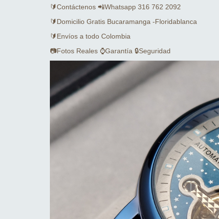
🔰Contáctenos 📲Whatsapp 316 762 2092
🔰Domicilio Gratis Bucaramanga -Floridablanca
🔰Envíos a todo Colombia
📷Fotos Reales ⌚Garantía 🔒Seguridad