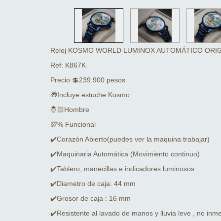
Reloj KOSMO WORLD LUMINOX AUTOMÁTICO ORI
Ref: K867K
Precio 💲239.900 pesos
🎁Incluye estuche Kosmo
🤴🏻Hombre
💯% Funcional
✔️Corazón Abierto(puedes ver la maquina trabajar)
✔️Maquinaria Automática (Movimiento continuo)
✔️Tablero, manecillas e indicadores luminosos
✔️Diametro de caja: 44 mm
✔️Grosor de caja : 16 mm
✔️Resistente al lavado de manos y lluvia leve , no inm