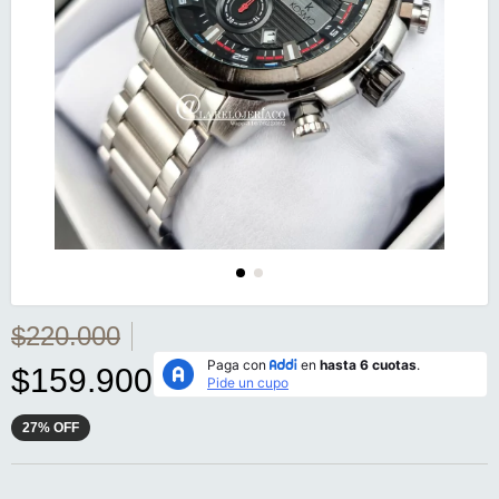
$220.000
$159.900
27
%
OFF