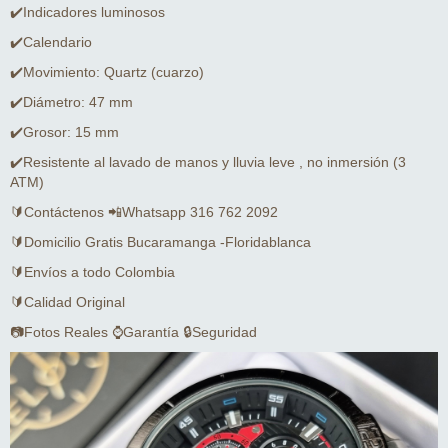
✔️Indicadores luminosos
✔️Calendario
✔️Movimiento: Quartz (cuarzo)
✔️Diámetro: 47 mm
✔️Grosor: 15 mm
✔️Resistente al lavado de manos y lluvia leve , no inmersión (3
ATM)
🔰Contáctenos 📲Whatsapp 316 762 2092
🔰Domicilio Gratis Bucaramanga -Floridablanca
🔰Envíos a todo Colombia
🔰Calidad Original
📷Fotos Reales ⌚Garantía 🔒Seguridad