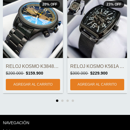
20
%
OFF
23
%
OFF
RELOJ KOSMO K3848G ORIGINAL
RELOJ KOSMO K561A AUTOMÁTICO ORIGINAL
$200.000
$159.900
$300.000
$229.900
NAVEGACIÓN