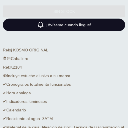
¡Avísame cuando llegue!
Reloj KOSMO ORIGINAL
🤴🏻Caballero
Ref:K2104
🎁Incluye estuche alusivo a su marca
✔Cronografos totalmente funcionales
✔Hora analoga
✔Indicadores luminosos
✔Calendario
✔Resistente al agua: 3ATM
✔Material de la caja: Aleación de zinc, Técnica de Galvanización al