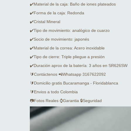
✔️Material de la caja: Baño de iones plateados
✔️Forma de la caja: Redonda
✔️Cristal Mineral
✔️Tipo de movimiento: analógico de cuarzo
✔️Socio de movimiento: japonés
✔️Material de la correa: Acero inoxidable
✔️Tipo de cierre: Triple pliegue a presión
✔️Duración aprox de la batería: 3 años en SR626SW
🔰Contáctenos 📲Whatsapp 3167622092
🔰Domicilio gratis Bucaramanga - Floridablanca
🔰Envios a todo Colombia
📷Fotos Reales ⌚Garantia 🔒Seguridad