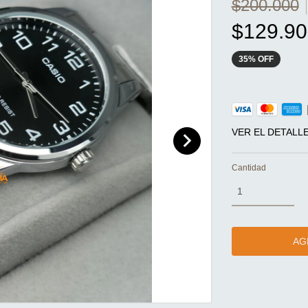
$200.000
$129.90
35
%
OFF
VER EL DETALL
Cantidad