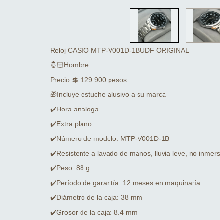
Reloj CASIO MTP-V001D-1BUDF ORIGINAL
🤴🏻Hombre
Precio 💲 129.900 pesos
🎁Incluye estuche alusivo a su marca
✔️Hora analoga
✔️Extra plano
✔️Número de modelo: MTP-V001D-1B
✔️Resistente a lavado de manos, lluvia leve, no inmers
✔️Peso: 88 g
✔️Período de garantía: 12 meses en maquinaría
✔️Diámetro de la caja: 38 mm
✔️Grosor de la caja: 8.4 mm