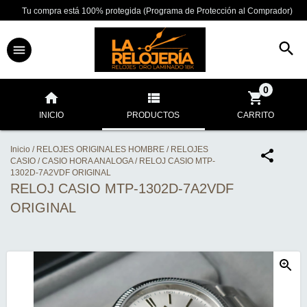
Tu compra está 100% protegida (Programa de Protección al Comprador)
0
INICIO
PRODUCTOS
CARRITO
Inicio
/
RELOJES ORIGINALES HOMBRE
/
RELOJES
CASIO
/
CASIO HORA ANALOGA
/
RELOJ CASIO MTP-
1302D-7A2VDF ORIGINAL
RELOJ CASIO MTP-1302D-7A2VDF
ORIGINAL