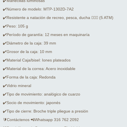
✔️Manecillas luminosas
✔️Número de modelo: MTP-1302D-7A2
✔️Resistente a natación de recreo, pesca, ducha 🏊🏻‍♂️ (5 ATM)
✔️Peso: 105 g
✔️Período de garantía: 12 meses en maquinaría
✔️Diámetro de la caja: 39 mm
✔️Grosor de la caja: 10 mm
✔️Material Caja/bisel: Iones plateados
✔️Material de la correa: Acero inoxidable
✔️Forma de la caja: Redonda
✔️Vidrio mineral
✔️Tipo de movimiento: analógico de cuarzo
✔️Socio de movimiento: japonés
✔️Tipo de cierre: Broche triple pliegue a presión
🔰Contáctenos 📲Whatsapp 316 762 2092