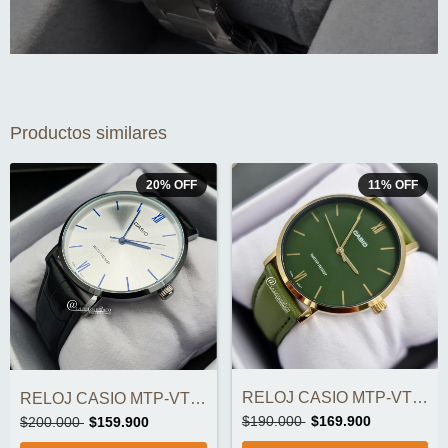
Productos similares
20
%
OFF
11
%
OFF
RELOJ CASIO MTP-VT01GL-3BUDF ORIGINAL
RELOJ CASIO MTP-VT01L-7B1UDF ORIGINAL
$190.000
$169.900
$200.000
$159.900