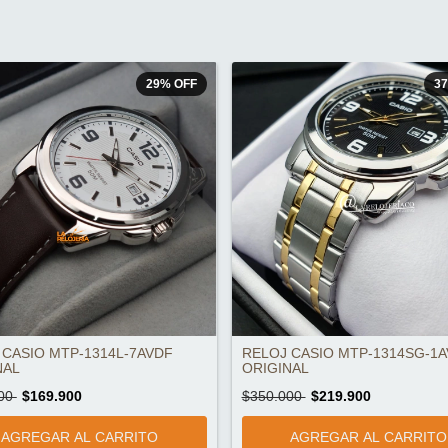
29
%
OFF
3
 CASIO MTP-1314L-7AVDF
RELOJ CASIO MTP-1314SG-1
NAL
ORIGINAL
000
$169.900
$350.000
$219.900