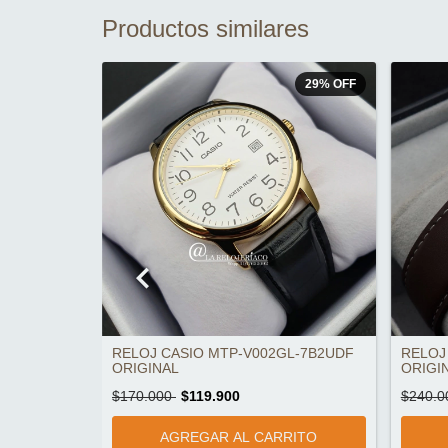
Productos similares
23
%
OFF
29
%
OFF
GL-1EVUDF
RELOJ CASIO MTP-V002GL-7B2UDF
RELOJ
ORIGINAL
ORIGI
$170.000
$119.900
$240.