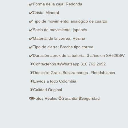
✔️Forma de la caja: Redonda
✔️Cristal Mineral
✔️Tipo de movimiento: analógico de cuarzo
✔️Socio de movimiento: japonés
✔️Material de la correa: Resina
✔️Tipo de cierre: Broche tipo correa
✔️Duración aprox de la batería: 3 años en SR626SW
🔰Contáctenos 📲Whatsapp 316 762 2092
🔰Domicilio Gratis Bucaramanga -Floridablanca
🔰Envíos a todo Colombia
🔰Calidad Original
📷Fotos Reales ⌚Garantía 🔒Seguridad