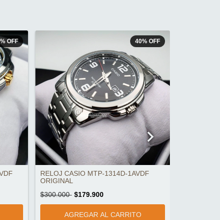
7
%
OFF
40
%
OFF
AVDF
RELOJ CASIO MTP-1314D-1AVDF
RELOJ CAS
ORIGINAL
ORIGINAL
$300.000
$179.900
$160.000
$