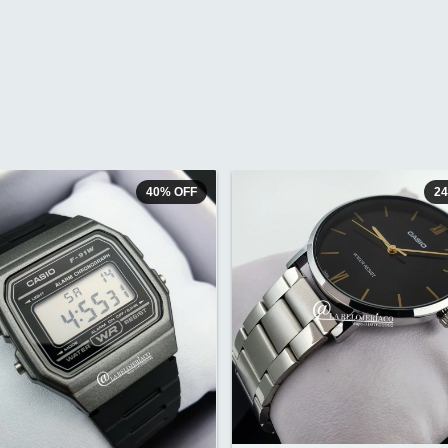
40
%
OFF
2