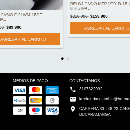
RELOJ CASIO MTP-VT01D-1B
ORIGINAL
 CASIO F-91WM-1BDF
$210.000
$159.900
NAL
000
$89.900
MEDIOS DE PAGO
CONTACTANOS
3167622092
larelojeriacolombia@hotma
CARRERA 33 #48-23 CAB
BUCARAMANGA