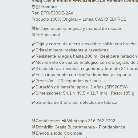
Reloj Casio Edifice EFR-539DE-2AV Hombre Cronóg
🤴🏻 Hombre
Ref: EFR-539DE-2AV
Producto 100% Original – Línea CASIO EDIFICE
🎁Incluye estuche original y manual de usuario
💯% Funcional
✔️Caja y correa de acero inoxidable sólido con broche d
✔️Cristal mineral resistente a rayaduras
✔️Resistente al agua hasta 100 m, ideal para natación
✔️Movimiento de cuarzo analógico con cronógrafo de 
✔️3 subesferas: minutos, segundos y formato 24 hora
✔️Estilo imponente con diseño deportivo y elegante
✔️Precisión: ±20 segundos por mes
✔️Duración de batería: aprox. 2 años (SR920SW)
✔️Dimensiones: 54,1 × 49,5 × 11,7 mm | Peso: 185 g
✔️Garantía de 1 año por defectos de fábrica
🔰Contáctenos 📲 Whatsapp 316 762 2092
🔰Domicilio Gratis Bucaramanga - Floridablanca
🔰Envíos a todo Colombia