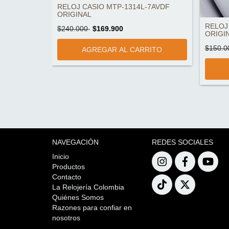
B-3BVDF
RELOJ CASIO MTP-1314L-7AVDF
ORIGINAL
RELOJ
$240.000
$169.900
ORIGI
$150.
NAVEGACIÓN
REDES SOCIALES
Inicio
Productos
Contacto
La Relojería Colombia
Quiénes Somos
Razones para confiar en
nosotros