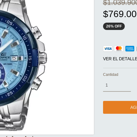
$1.039.90
$769.00
26
%
OFF
VER EL DETALL
Cantidad