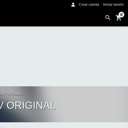
Crear cuenta
Iniciar sesión
0
2AV ORIGINAL
V ORIGINAL