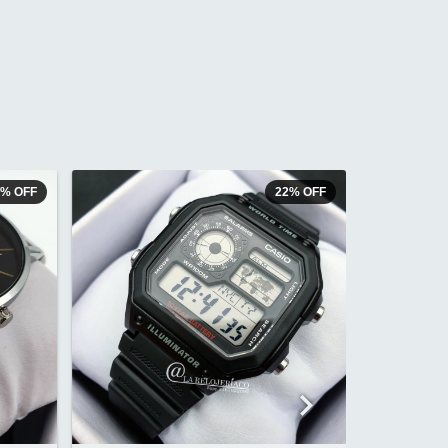
4
%
OFF
22
%
OFF