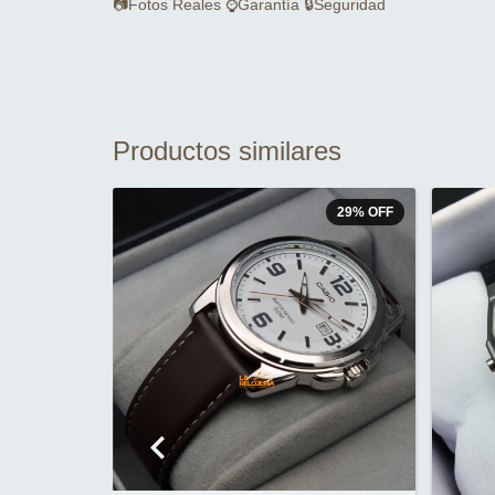
📷Fotos Reales ⌚Garantía 🔒Seguridad
Productos similares
24
%
OFF
29
%
OFF