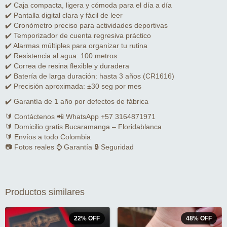
✔️ Caja compacta, ligera y cómoda para el día a día
✔️ Pantalla digital clara y fácil de leer
✔️ Cronómetro preciso para actividades deportivas
✔️ Temporizador de cuenta regresiva práctico
✔️ Alarmas múltiples para organizar tu rutina
✔️ Resistencia al agua: 100 metros
✔️ Correa de resina flexible y duradera
✔️ Batería de larga duración: hasta 3 años (CR1616)
✔️ Precisión aproximada: ±30 seg por mes
✔️ Garantía de 1 año por defectos de fábrica
🔰 Contáctenos 📲 WhatsApp +57 3164871971
🔰 Domicilio gratis Bucaramanga – Floridablanca
🔰 Envíos a todo Colombia
📷 Fotos reales ⌚ Garantía 🔒 Seguridad
Productos similares
22
%
OFF
48
%
OFF