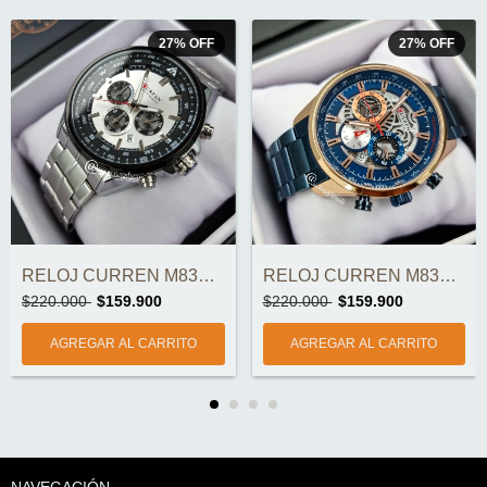
27
%
OFF
27
%
OFF
RELOJ CURREN M8399-1 CRONOGRAFOS ORIGINA...
RELOJ CURREN M8391-5 CRONOGRAFOS ORIGINA...
$220.000
$159.900
$220.000
$159.900
NAVEGACIÓN