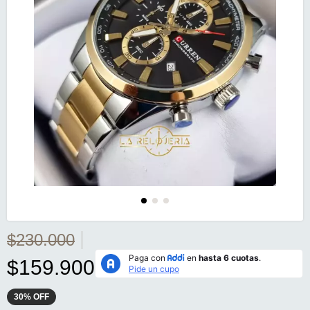
$230.000
$159.900
30
%
OFF