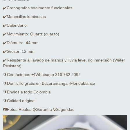
✔️Cronografos totalmente funcionales
✔️Manecillas luminosas
✔️Calendario
✔️Movimiento: Quartz (cuarzo)
✔️Diámetro: 44 mm
✔️Grosor: 12 mm
✔️Resistente al lavado de manos y lluvia leve, no inmersión (Water
Resistant)
🔰Contáctenos 📲Whatsapp 316 762 2092
🔰Domicilio gratis en Bucaramanga -Floridablanca
🔰Envíos a todo Colombia
🔰Calidad original
📷Fotos Reales ⌚Garantía 🔒Seguridad